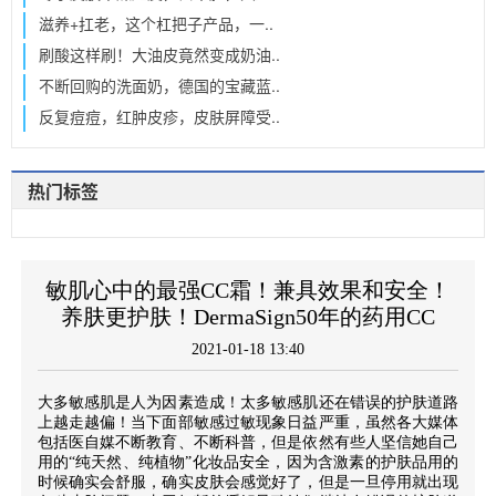
滋养+扛老，这个杠把子产品，一..
刷酸这样刷！大油皮竟然变成奶油..
不断回购的洗面奶，德国的宝藏蓝..
反复痘痘，红肿皮疹，皮肤屏障受..
热门标签
敏肌心中的最强CC霜！兼具效果和安全！
养肤更护肤！DermaSign50年的药用CC
2021-01-18 13:40
大多敏感肌是人为因素造成！太多敏感肌还在错误的护肤道路
上越走越偏！当下面部敏感过敏现象日益严重，虽然各大媒体
包括医自媒不断教育、不断科普，但是依然有些人坚信她自己
用的“纯天然、纯植物”化妆品安全，因为含激素的护肤品用的
时候确实会舒服，确实皮肤会感觉好了，但是一旦停用就出现