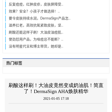
反复痘痘，红肿皮疹，皮肤屏障受..
效果？安全？小孩子才做选择！..
要令皮肤持续水润，DermaSign产品怎..
滋养扛老，高效抗氧紧致皮肤，坚..
刷酸还能这样子刷！大油皮油痘肌..
使劲怼用产品，为啥痘总不能断？..
没有明星代言和博主带货，她却是..
热门标签
刷酸这样刷！大油皮竟然变成奶油肌！简直
了！DermaSign AHA焕肤精华
2021-01-05 17:18